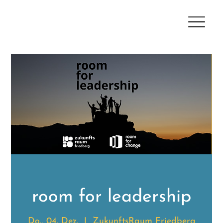
room for leadership
Do., 04. Dez.
  |  
ZukunftsRaum Friedberg