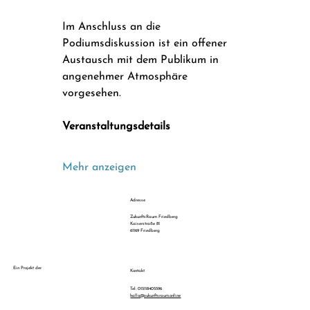
Im Anschluss an die 
Podiumsdiskussion ist ein offener 
Austausch mit dem Publikum in 
angenehmer Atmosphäre 
vorgesehen.
Veranstaltungsdetails
Mehr anzeigen
Adresse
ZukunftsRaum Friedberg
Kaiserstraße 81
61169 Friedberg
Ein Projekt der
Kontakt
Tel: 015118405596
hallo@zukunftsraum.online