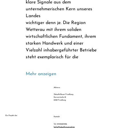
klare Signale aus dem 
unternehmerischen Kern unseres 
Landes
wichtiger denn je. Die Region 
Wetterau mit ihrem soliden 
wirtschaftlichen Fundament, ihrem
starken Handwerk und einer 
Vielzahl inhabergeführter Betriebe 
steht exemplarisch für die
Mehr anzeigen
Adresse
ZukunftsRaum Friedberg
Kaiserstraße 81
61169 Friedberg
Ein Projekt der
Kontakt
Tel: 015118405596
hallo@zukunftsraum.online